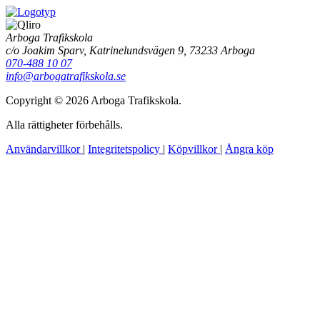
Arboga Trafikskola
c/o Joakim Sparv, Katrinelundsvägen 9, 73233 Arboga
070-488 10 07
info@arbogatrafikskola.se
Copyright © 2026 Arboga Trafikskola.
Alla rättigheter förbehålls.
Användarvillkor
|
Integritetspolicy
|
Köpvillkor
|
Ångra köp