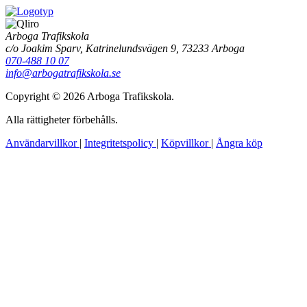
Arboga Trafikskola
c/o Joakim Sparv, Katrinelundsvägen 9, 73233 Arboga
070-488 10 07
info@arbogatrafikskola.se
Copyright © 2026 Arboga Trafikskola.
Alla rättigheter förbehålls.
Användarvillkor
|
Integritetspolicy
|
Köpvillkor
|
Ångra köp