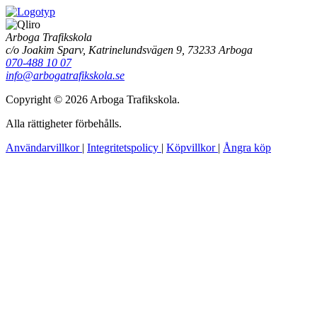
Arboga Trafikskola
c/o Joakim Sparv, Katrinelundsvägen 9, 73233 Arboga
070-488 10 07
info@arbogatrafikskola.se
Copyright © 2026 Arboga Trafikskola.
Alla rättigheter förbehålls.
Användarvillkor
|
Integritetspolicy
|
Köpvillkor
|
Ångra köp