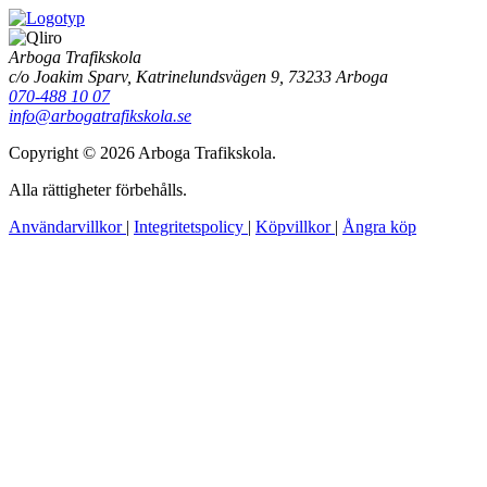
Arboga Trafikskola
c/o Joakim Sparv, Katrinelundsvägen 9, 73233 Arboga
070-488 10 07
info@arbogatrafikskola.se
Copyright © 2026 Arboga Trafikskola.
Alla rättigheter förbehålls.
Användarvillkor
|
Integritetspolicy
|
Köpvillkor
|
Ångra köp